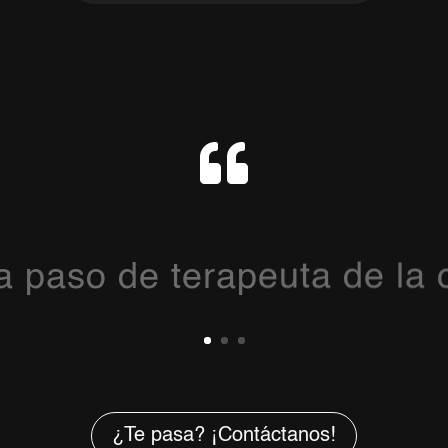

a paso de terapeuta de la
¿Te pasa? ¡Contáctanos!